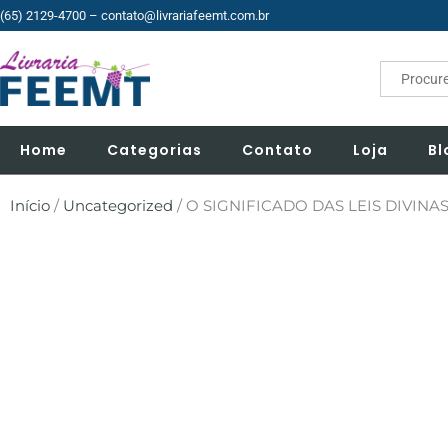
(65) 2129-4700
– contato@livrariafeemt.com.br
Search
for:
Home
Categorias
Contato
Loja
Bl
Início
/
Uncategorized
/ O SIGNIFICADO DAS LEIS DIVINAS 