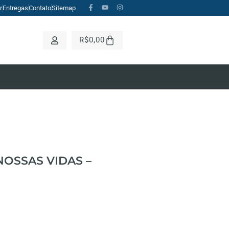
r
Entregas
Contato
Sitemap
CH BUTTON
R$
0,00
NOSSAS VIDAS –