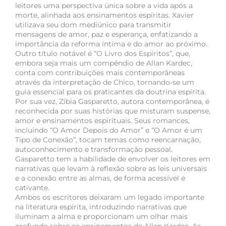
leitores uma perspectiva única sobre a vida após a
morte, alinhada aos ensinamentos espíritas. Xavier
utilizava seu dom mediúnico para transmitir
mensagens de amor, paz e esperança, enfatizando a
importância da reforma íntima e do amor ao próximo.
Outro título notável é “O Livro dos Espíritos”, que,
embora seja mais um compêndio de Allan Kardec,
conta com contribuições mais contemporâneas
através da interpretação de Chico, tornando-se um
guia essencial para os praticantes da doutrina espírita.
Por sua vez, Zíbia Gasparetto, autora contemporânea, é
reconhecida por suas histórias que misturam suspense,
amor e ensinamentos espirituais. Seus romances,
incluindo “O Amor Depois do Amor” e “O Amor é um
Tipo de Conexão”, tocam temas como reencarnação,
autoconhecimento e transformação pessoal.
Gasparetto tem a habilidade de envolver os leitores em
narrativas que levam à reflexão sobre as leis universais
e a conexão entre as almas, de forma acessível e
cativante.
Ambos os escritores deixaram um legado importante
na literatura espírita, introduzindo narrativas que
iluminam a alma e proporcionam um olhar mais
profundo sobre os ensinamentos de Allan Kardec. As