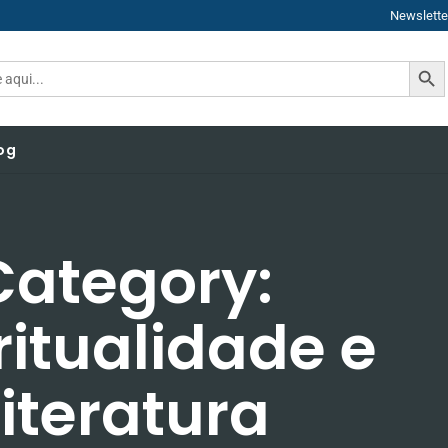
Newslette
SEAR
og
Category:
ritualidade e
Literatura