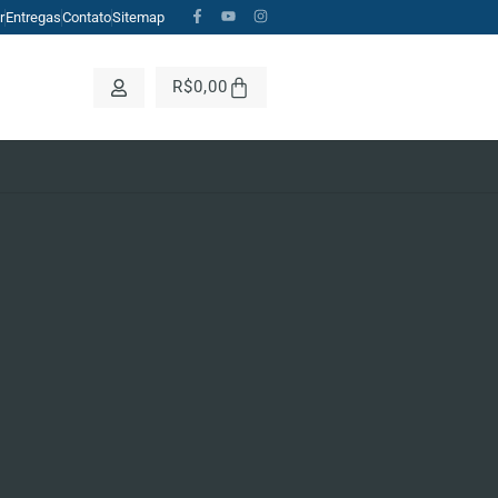
r
Entregas
Contato
Sitemap
CH BUTTON
R$
0,00