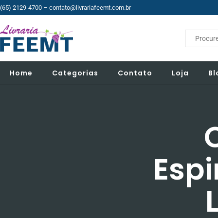
(65) 2129-4700
– contato@livrariafeemt.com.br
Search
for:
Home
Categorias
Contato
Loja
Bl
Espi