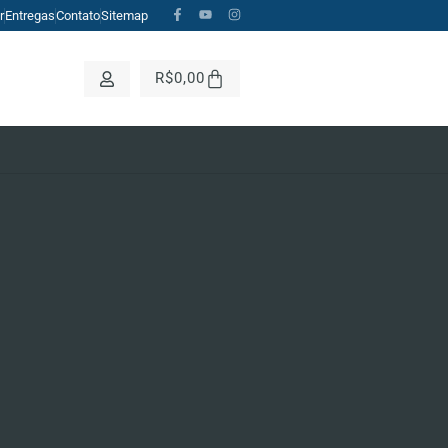
r
Entregas
Contato
Sitemap
CH BUTTON
R$
0,00