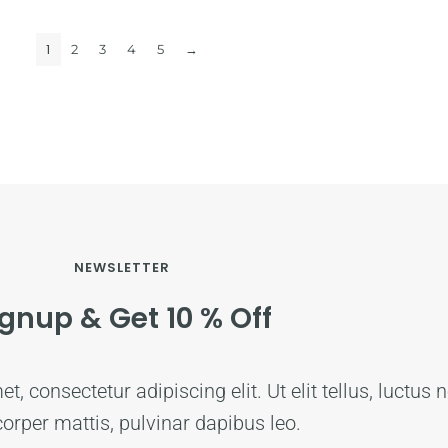
1
2
3
4
5
→
NEWSLETTER
ignup & Get 10 % Off
, consectetur adipiscing elit. Ut elit tellus, luctus 
orper mattis, pulvinar dapibus leo.