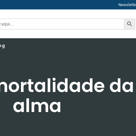
Newslette
SEAR
og
mortalidade da
alma