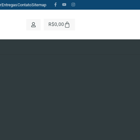
r
Entregas
Contato
Sitemap
CH BUTTON
R$
0,00