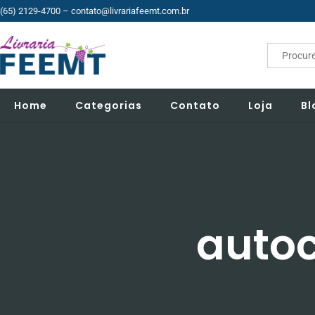
(65) 2129-4700
– contato@livrariafeemt.com.br
Search
for:
Home
Categorias
Contato
Loja
Bl
auto