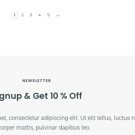
1
2
3
4
5
→
NEWSLETTER
ignup & Get 10 % Off
, consectetur adipiscing elit. Ut elit tellus, luctus 
orper mattis, pulvinar dapibus leo.